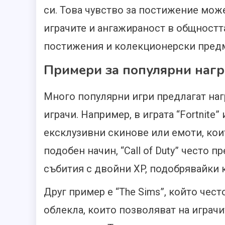
си. Това чувство за постижение мож
играчите и ангажираност в общността
постижения и колекционерски предм
Примери за популярни нагр
Много популярни игри предлагат нагр
играчи. Например, в играта “Fortnite
ексклузивни скинове или емоти, кои
подобен начин, “Call of Duty” често 
събития с двойни XP, подобрявайки к
Друг пример е “The Sims”, който чес
облекла, които позволяват на играч