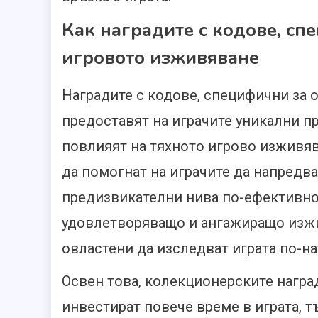
Как наградите с кодове, сп
игровото изживяване
Наградите с кодове, специфични за 
предоставят на играчите уникални п
повлияят на тяхното игрово изживяв
да помогнат на играчите да напредва
предизвикателни нива по-ефективно.
удовлетворяващо и ангажиращо изжив
овластени да изследват играта по-на
Освен това, колекционерските награ
инвестират повече време в играта, т