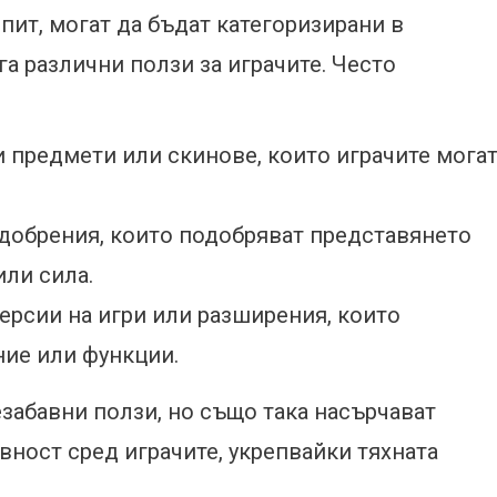
пит, могат да бъдат категоризирани в
га различни ползи за играчите. Често
 предмети или скинове, които играчите мога
обрения, които подобряват представянето
или сила.
ерсии на игри или разширения, които
ие или функции.
езабавни ползи, но също така насърчават
вност сред играчите, укрепвайки тяхната