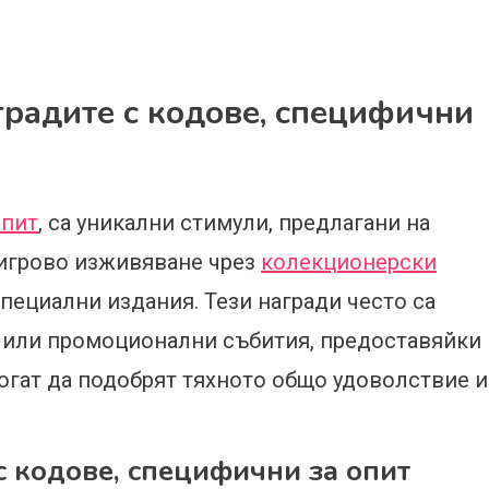
градите с кодове, специфични
опит
, са уникални стимули, предлагани на
 игрово изживяване чрез
колекционерски
специални издания. Тези награди често са
а или промоционални събития, предоставяйки
могат да подобрят тяхното общо удоволствие и
с кодове, специфични за опит