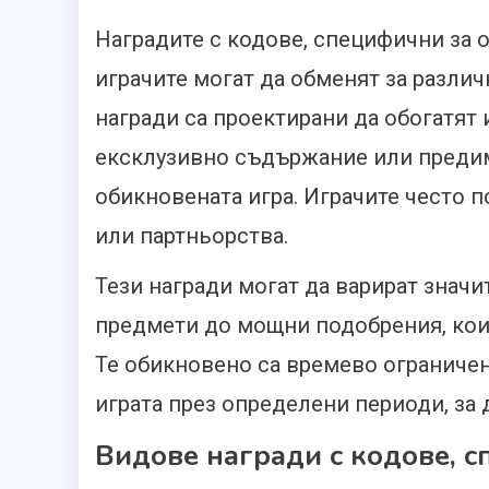
Наградите с кодове, специфични за о
играчите могат да обменят за различ
награди са проектирани да обогатят
ексклузивно съдържание или предим
обикновената игра. Играчите често п
или партньорства.
Тези награди могат да варират значи
предмети до мощни подобрения, коит
Те обикновено са времево ограничен
играта през определени периоди, за 
Видове награди с кодове, с