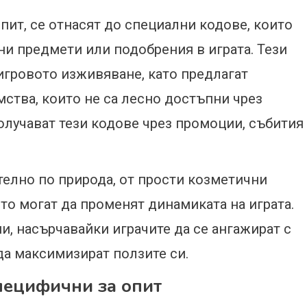
пит, се отнасят до специални кодове, които
ни предмети или подобрения в играта. Тези
 игровото изживяване, като предлагат
ства, които не са лесно достъпни чрез
олучават тези кодове чрез промоции, събития
телно по природа, от прости козметични
о могат да променят динамиката на играта.
и, насърчавайки играчите да се ангажират с
да максимизират ползите си.
пецифични за опит