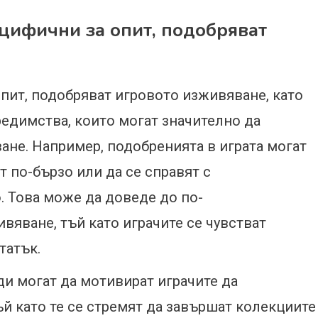
ецифични за опит, подобряват
опит, подобряват игровото изживяване, като
редимства, които могат значително да
ане. Например, подобренията в играта могат
т по-бързо или да се справят с
 Това може да доведе до по-
яване, тъй като играчите се чувстват
татък.
ди могат да мотивират играчите да
ъй като те се стремят да завършат колекциите