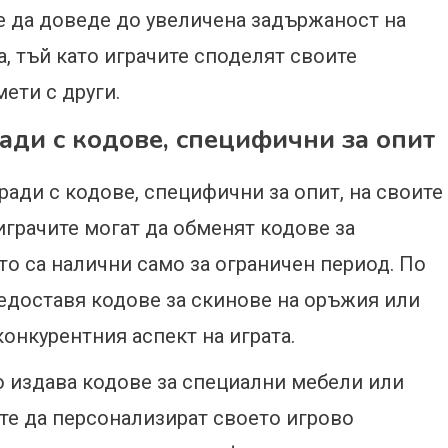
е да доведе до увеличена задържаност на
, тъй като играчите споделят своите
ети с други.
ади с кодове, специфични за опит
ади с кодове, специфични за опит, на своите
” играчите могат да обменят кодове за
то са налични само за ограничен период. По
предоставя кодове за скинове на оръжия или
онкурентния аспект на играта.
то издава кодове за специални мебели или
ите да персонализират своето игрово