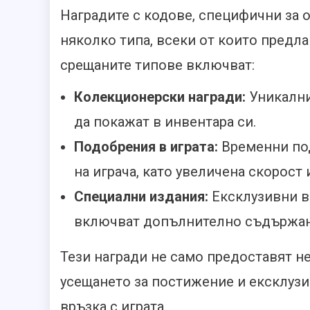
Наградите с кодове, специфични за о
няколко типа, всеки от които предла
срещаните типове включват:
Колекционерски награди:
Уникални
да покажат в инвентара си.
Подобрения в играта:
Временни под
на играча, като увеличена скорост 
Специални издания:
Ексклузивни в
включват допълнително съдържан
Тези награди не само предоставят н
усещането за постижение и ексклузи
връзка с играта.