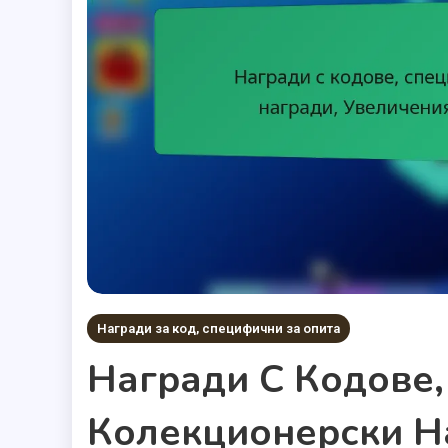
Награди за код, специфични за опита
Награди С Кодове,
Колекционерски Н