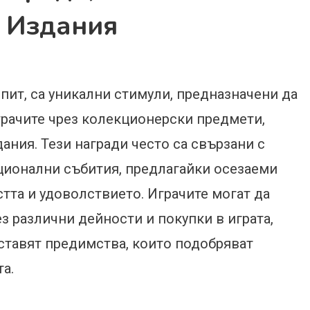
и Издания
пит, са уникални стимули, предназначени да
грачите чрез колекционерски предмети,
ания. Тези награди често са свързани с
ционални събития, предлагайки осезаеми
тта и удоволствието. Играчите могат да
з различни дейности и покупки в играта,
ставят предимства, които подобряват
а.