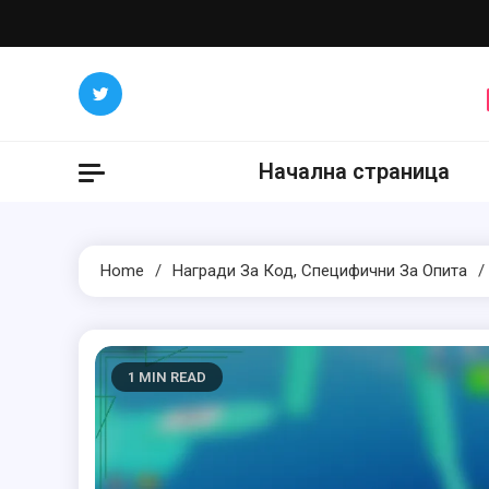
Skip
to
content
Начална страница
Home
Награди За Код, Специфични За Опита
1 MIN READ