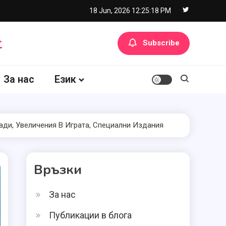
18 Jun, 2026
12:25:19 PM
t
Subscribe
За нас
Език
ади, Увеличения В Играта, Специални Издания
Връзки
За нас
Публикации в блога