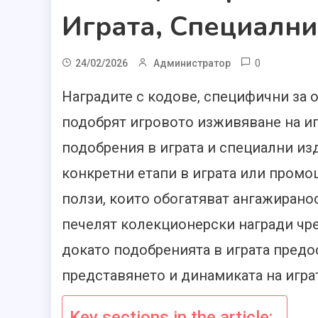
Играта, Специалн
0
24/02/2026
Администратор
Наградите с кодове, специфични за о
подобрят игровото изживяване на и
подобрения в играта и специални изд
конкретни етапи в играта или промо
ползи, които обогатяват ангажиранос
печелят колекционерски награди чре
докато подобренията в играта предо
представянето и динамиката на играт
Key sections in the article: