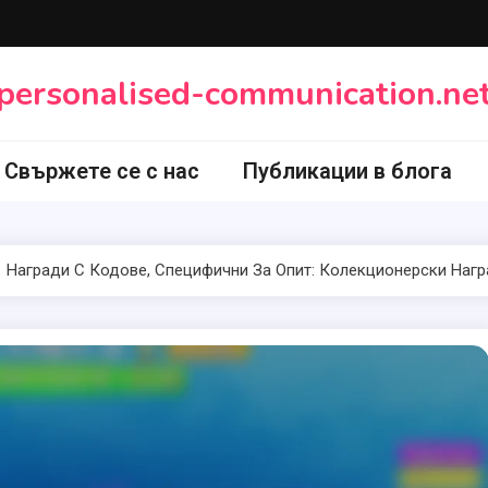
personalised-communication.ne
Свържете се с нас
Публикации в блога
Награди С Кодове, Специфични За Опит: Колекционерски Нагр