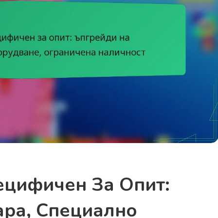
ецифичен За Опит:
ара, Специално