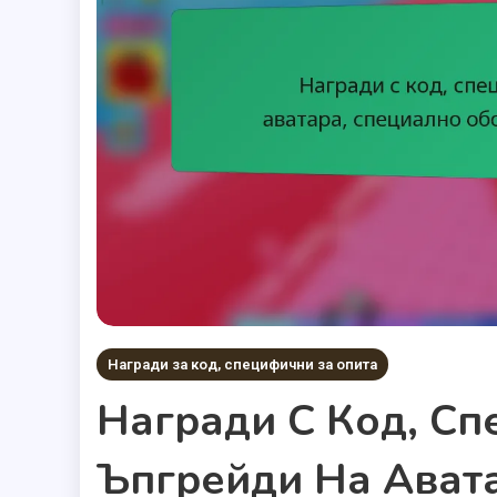
Награди за код, специфични за опита
Награди С Код, Сп
Ъпгрейди На Ават