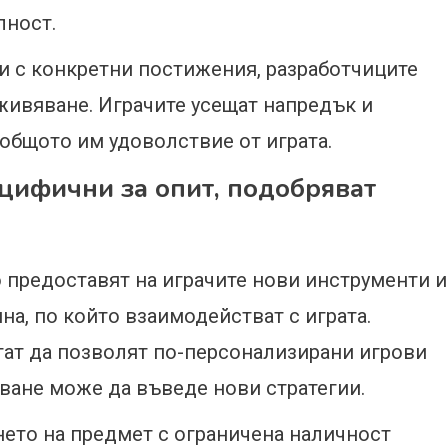
лност.
ни с конкретни постижения, разработчиците
живяване. Играчите усещат напредък и
общото им удоволствие от играта.
ецифични за опит, подобряват
о предоставят на играчите нови инструменти и
на, по който взаимодействат с играта.
гат да позволят по-персонализирани игрови
ване може да въведе нови стратегии.
нето на предмет с ограничена наличност