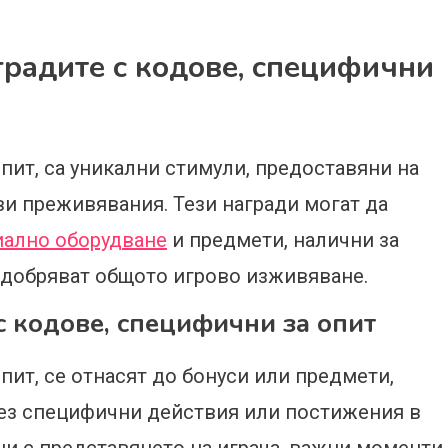
градите с кодове, специфични
пит, са уникални стимули, предоставяни на
ви преживявания. Тези награди могат да
иално оборудване
и предмети, налични за
одобряват общото игрово изживяване.
с кодове, специфични за опит
пит, се отнасят до бонуси или предмети,
рез специфични действия или постижения в