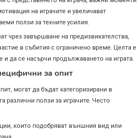
ани с представянето на играча, важни моменти
 мотивация на играчите и увеличават
аеми ползи за техните усилия.
ат чрез завършване на предизвикателства,
астие в събития с ограничено време. Целта е
е и да се насърчи продължаването на играта.
пецифични за опит
пит, могат да бъдат категоризирани в
га различни ползи за играчите. Често
ии, които подобряват външния вид или
ача.