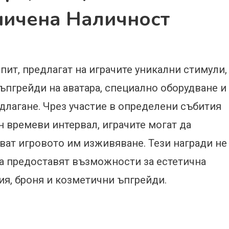
ничена Наличност
пит, предлагат на играчите уникални стимули,
ъпгрейди на аватара, специално оборудване и
длагане. Чрез участие в определени събития
н времеви интервал, играчите могат да
ват игровото им изживяване. Тези награди не
ка предоставят възможности за естетична
я, броня и козметични ъпгрейди.