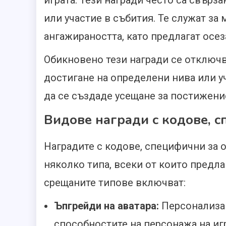
играта. Тези награди често са свърз
или участие в събития. Те служат за
ангажираността, като предлагат осез
Обикновено тези награди се отключв
достигане на определени нива или уч
да се създаде усещане за постижени
Видове награди с кодове, с
Наградите с кодове, специфични за о
няколко типа, всеки от които предла
срещаните типове включват:
Ъпгрейди на аватара:
Персонализац
способностите на персонажа на игр