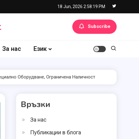
18 Jun, 2026
2:58:20 PM
t
Subscribe
За нас
Език
пециално Оборудване, Ограничена Наличност
Връзки
За нас
Публикации в блога