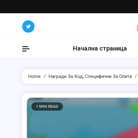
Skip
to
content
Начална страница
Home
Награди За Код, Специфични За Опита
1 MIN READ