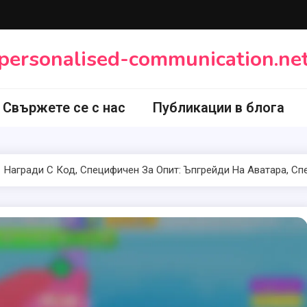
personalised-communication.ne
Свържете се с нас
Публикации в блога
Награди С Код, Специфичен За Опит: Ъпгрейди На Аватара, С