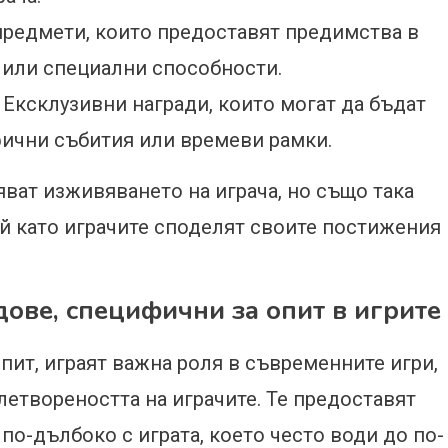
редмети, които предоставят предимства в
и или специални способности.
Ексклузивни награди, които могат да бъдат
фични събития или времеви рамки.
яват изживяването на играча, но също така
ъй като играчите споделят своите постижения
дове, специфични за опит в игрите
пит, играят важна роля в съвременните игри,
летвореността на играчите. Те предоставят
 по-дълбоко с играта, което често води до по-