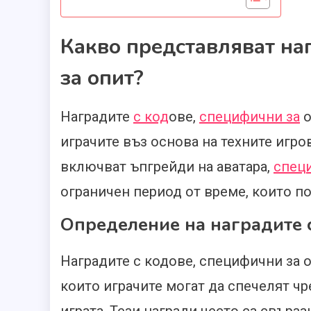
Какво представляват на
за опит?
Наградите
с код
ове,
специфични за
о
играчите въз основа на техните игро
включват ъпгрейди на аватара,
спец
ограничен период от време, които п
Определение на наградите 
Наградите с кодове, специфични за о
които играчите могат да спечелят ч