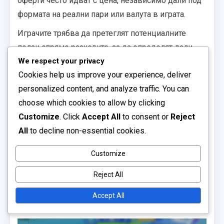
оферти често идват с цена, независимо дали под
формата на реални пари или валута в играта.
Играчите трябва да претеглят потенциалните
ползи спрямо разходите, за да определят дали
една ексклузивна оферта си струва да бъде
We respect your privacy
Cookies help us improve your experience, deliver
преследвана. Например, оферта за ограничено
personalized content, and analyze traffic. You can
време може да спести на играчите значителна
choose which cookies to allow by clicking
сума за популярен предмет, което я прави
Customize
. Click
Accept All
to consent or
Reject
разумна инвестиция.
All
to decline non-essential cookies.
Въпреки това, е важно да се избягват
импулсивни покупки, предизвикани от страха от
Customize
пропускане. Играчите трябва да оценят своите
Reject All
игрови нужди и бюджет, преди да се ангажират с
ексклузивни оферти, за да се уверят, че вземат
Accept All
информирани решения.