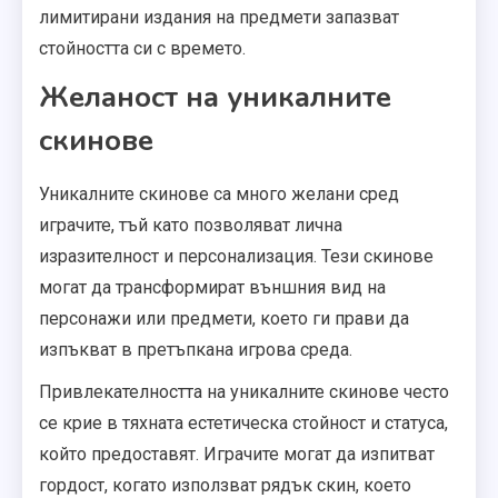
лимитирани издания на предмети запазват
стойността си с времето.
Желаност на уникалните
скинове
Уникалните скинове са много желани сред
играчите, тъй като позволяват лична
изразителност и персонализация. Тези скинове
могат да трансформират външния вид на
персонажи или предмети, което ги прави да
изпъкват в претъпкана игрова среда.
Привлекателността на уникалните скинове често
се крие в тяхната естетическа стойност и статуса,
който предоставят. Играчите могат да изпитват
гордост, когато използват рядък скин, което