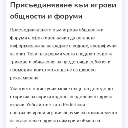
Присъединяване към игрови
общности и форуми
Присъединяването към игрови общности и
форуми е ефективен начин да останете
информирани за наградите с кодове, специфични
за опит. Тези платформи често споделят съвети,
трикове и обявления за предстоящи събития и
промоции, които може да не са широко
рекламирани.
Участието в дискусии може също да доведе до
открития на скрити кодове, споделени от други
играчи. Уебсайтове като Reddit или
специализирани игрови форуми са отлични места
за свързване с други геймъри и обмен на