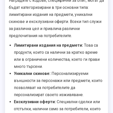
Наградите с кодове, специфични за опит, могат да
бъдат категоризирани в три основни типа:
лимитирани издания на предмети, уникални
скинове и ексклузивни оферти. Всеки тип служи
за различна цел и привлича различни
предпочитания на потребителите.
Лимитирани издания на предмети:
Това са
продукти, които са налични за кратко време
или в ограничени количества, което ги прави
много търсени.
Уникални скинове:
Персонализируеми
външности за персонажи или предмети, които
позволяват на потребителите да
персонализират своето изживяване.
Ексклузивни оферти:
Специални сделки или
отстъпки, налични само за потребители, които