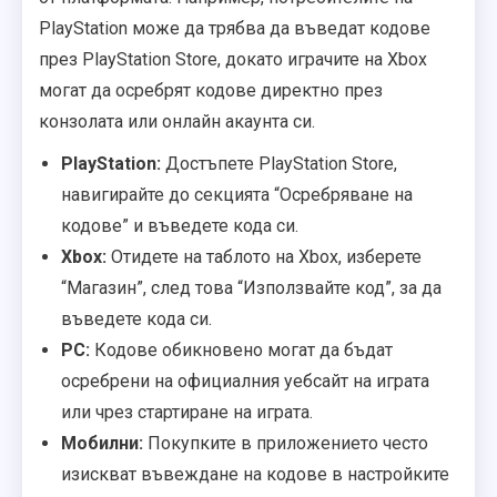
PlayStation може да трябва да въведат кодове
през PlayStation Store, докато играчите на Xbox
могат да осребрят кодове директно през
конзолата или онлайн акаунта си.
PlayStation:
Достъпете PlayStation Store,
навигирайте до секцията “Осребряване на
кодове” и въведете кода си.
Xbox:
Отидете на таблото на Xbox, изберете
“Магазин”, след това “Използвайте код”, за да
въведете кода си.
PC:
Кодове обикновено могат да бъдат
осребрени на официалния уебсайт на играта
или чрез стартиране на играта.
Мобилни:
Покупките в приложението често
изискват въвеждане на кодове в настройките