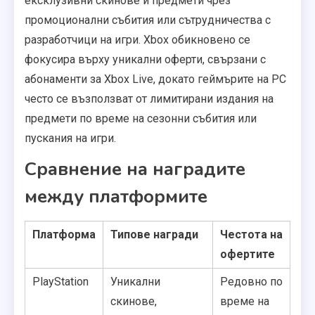
ексклузивни скинове и предмети чрез
промоционални събития или сътрудничества с
разработчици на игри. Xbox обикновено се
фокусира върху уникални оферти, свързани с
абонаменти за Xbox Live, докато геймърите на PC
често се възползват от лимитирани издания на
предмети по време на сезонни събития или
пускания на игри.
Сравнение на наградите
между платформите
Платформа
Типове награди
Честота на
офертите
PlayStation
Уникални
Редовно по
скинове,
време на