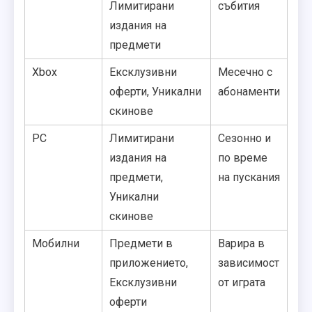
Лимитирани
събития
издания на
предмети
Xbox
Ексклузивни
Месечно с
оферти, Уникални
абонаменти
скинове
PC
Лимитирани
Сезонно и
издания на
по време
предмети,
на пускания
Уникални
скинове
Мобилни
Предмети в
Варира в
приложението,
зависимост
Ексклузивни
от играта
оферти