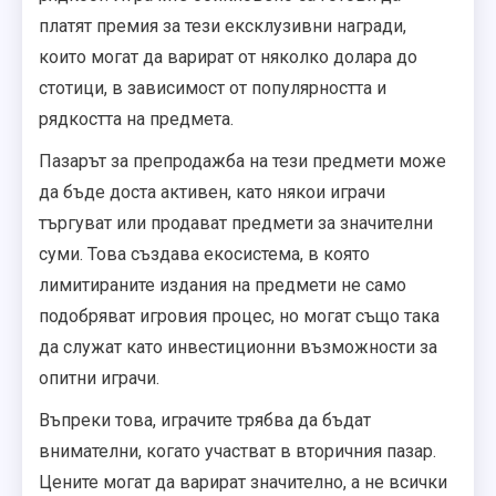
платят премия за тези ексклузивни награди,
които могат да варират от няколко долара до
стотици, в зависимост от популярността и
рядкостта на предмета.
Пазарът за препродажба на тези предмети може
да бъде доста активен, като някои играчи
търгуват или продават предмети за значителни
суми. Това създава екосистема, в която
лимитираните издания на предмети не само
подобряват игровия процес, но могат също така
да служат като инвестиционни възможности за
опитни играчи.
Въпреки това, играчите трябва да бъдат
внимателни, когато участват в вторичния пазар.
Цените могат да варират значително, а не всички