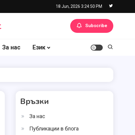
18 Jun, 2026
3:24:51 PM
t
Subscribe
За нас
Език
Връзки
За нас
Публикации в блога