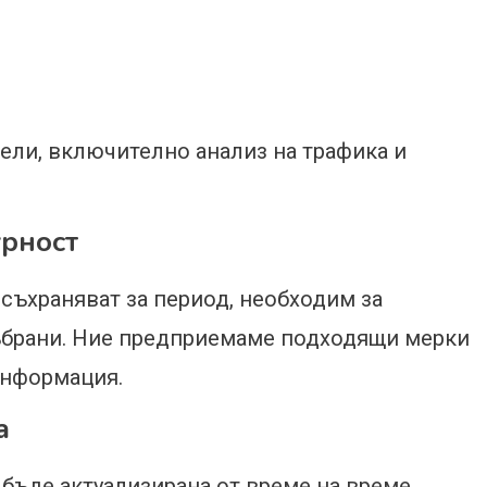
цели, включително анализ на трафика и
урност
 съхраняват за период, необходим за
събрани. Ние предприемаме подходящи мерки
информация.
а
 бъде актуализирана от време на време.