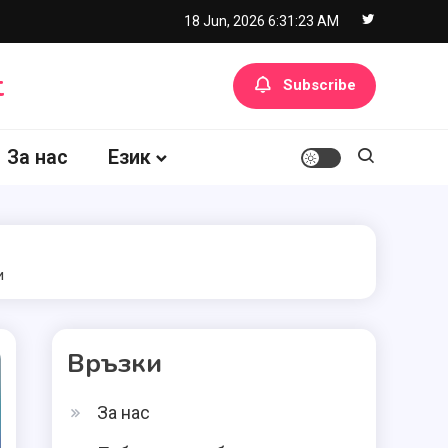
18 Jun, 2026
6:31:23 AM
t
Subscribe
За нас
Език
и
Връзки
За нас