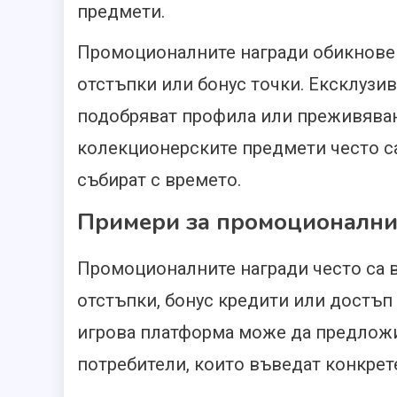
предмети.
Промоционалните награди обикновен
отстъпки или бонус точки. Ексклузи
подобряват профила или преживяван
колекционерските предмети често са
събират с времето.
Примери за промоционални
Промоционалните награди често са 
отстъпки, бонус кредити или достъп
игрова платформа може да предложи 
потребители, които въведат конкрет