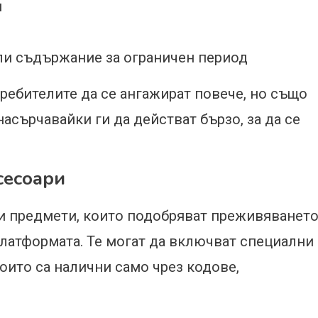
и
ли съдържание за ограничен период
ребителите да се ангажират повече, но също
насърчавайки ги да действат бързо, за да се
сесоари
ни предмети, които подобряват преживяванет
латформата. Те могат да включват специални
оито са налични само чрез кодове,