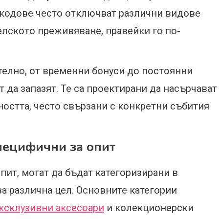
 кодове често отключват различни видове
елското преживяване, правейки го по-
ително, от временни бонуси до постоянни
 да запазят. Те са проектирани да насърчават
ността, често свързани с конкретни събития
пецифични за опит
пит, могат да бъдат категоризирани в
за различна цел. Основните категории
ксклузивни аксесоари
и колекционерски