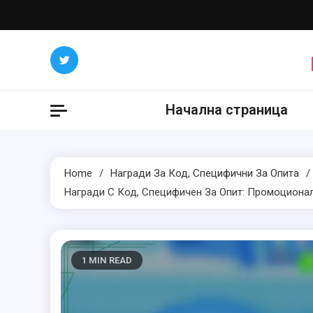
Skip
to
content
Начална страница
Home
Награди За Код, Специфични За Опита
Награди С Код, Специфичен За Опит: Промоциона
1 MIN READ