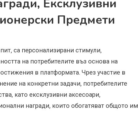
гради, Ексклузивни
ционерски Предмети
пит, са персонализирани стимули,
ността на потребителите въз основа на
остижения в платформата. Чрез участие в
ение на конкретни задачи, потребителите
тва, като ексклузивни аксесоари,
онални награди, които обогатяват общото им