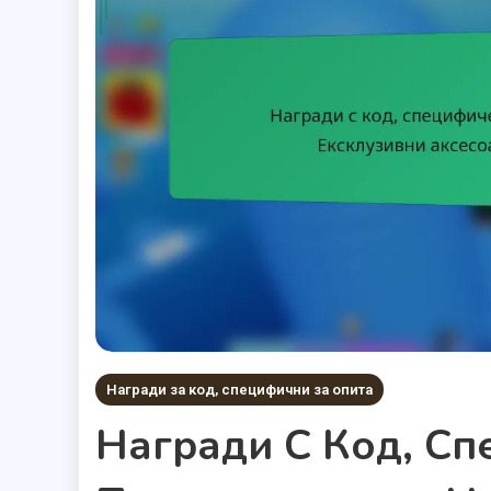
Награди за код, специфични за опита
Награди С Код, Сп