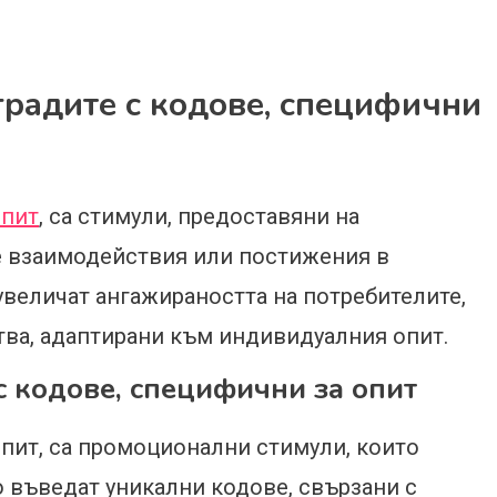
градите с кодове, специфични
опит
, са стимули, предоставяни на
те взаимодействия или постижения в
увеличат ангажираността на потребителите,
тва, адаптирани към индивидуалния опит.
с кодове, специфични за опит
опит, са промоционални стимули, които
о въведат уникални кодове, свързани с