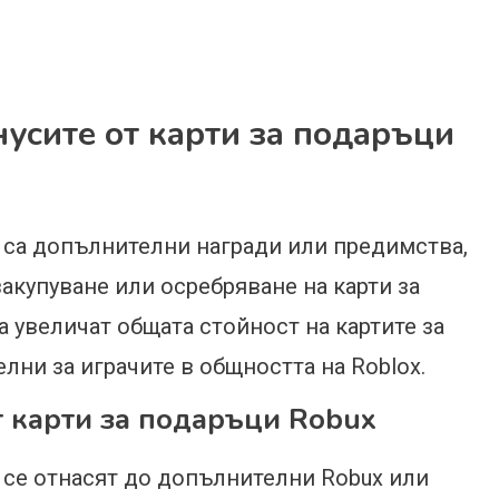
усите от карти за подаръци
x са допълнителни награди или предимства,
акупуване или осребряване на карти за
а увеличат общата стойност на картите за
лни за играчите в общността на Roblox.
т карти за подаръци Robux
x се отнасят до допълнителни Robux или