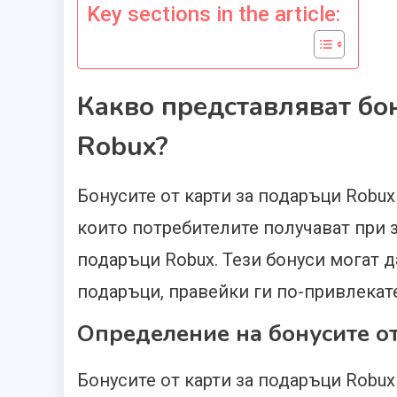
Key sections in the article:
Какво представляват бон
Robux?
Бонусите от карти за подаръци Robu
които потребителите получават при з
подаръци Robux. Тези бонуси могат д
подаръци, правейки ги по-привлекате
Определение на бонусите о
Бонусите от карти за подаръци Robu