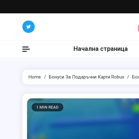
Skip
to
content
Начална страница
Home
Бонуси За Подаръчни Карти Robux
Бо
1 MIN READ