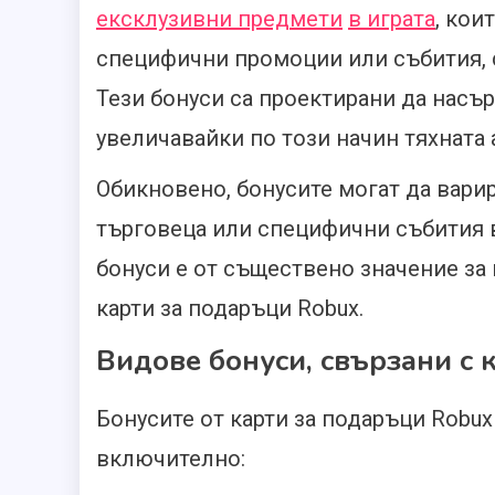
ексклузивни предмети
в играта
, кои
специфични промоции или събития, с
Тези бонуси са проектирани да насър
увеличавайки по този начин тяхната 
Обикновено, бонусите могат да вари
търговеца или специфични събития в
бонуси е от съществено значение за
карти за подаръци Robux.
Видове бонуси, свързани с 
Бонусите от карти за подаръци Robux
включително: