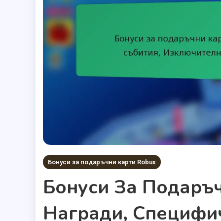
Бонуси за подаръчни карти Robux
Бонуси За Подаръч
Награди, Специфич