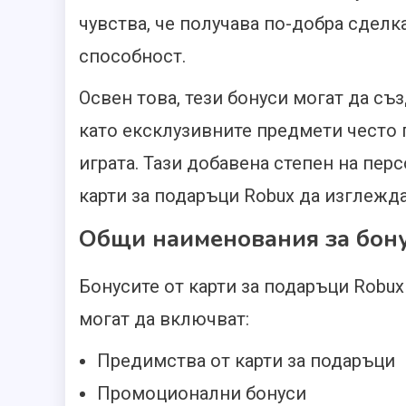
чувства, че получава по-добра сделк
способност.
Освен това, тези бонуси могат да с
като ексклузивните предмети често п
играта. Тази добавена степен на пе
карти за подаръци Robux да изглежда
Общи наименования за бону
Бонусите от карти за подаръци Robux
могат да включват:
Предимства от карти за подаръци
Промоционални бонуси