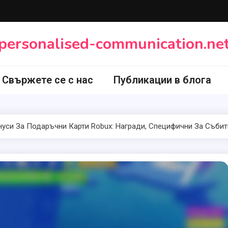
personalised-communication.ne
Свържете се с нас
Публикации в блога
нуси За Подаръчни Карти Robux: Награди, Специфични За Събит