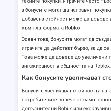
техните покупки. Играчите често тър
а бонусите могат да направят покупка
добавена стойност може да доведе 
към платформата Roblox.
Освен това, бонусите могат да създ
играчите да действат бързо, за да с
Това може да доведе до увеличени п
ангажираност в общността на Roblox.
Как бонусите увеличават ст
Бонусите увеличават стойността на к
потребителите повече от само основ
допълнителни Robux или ексклузивни