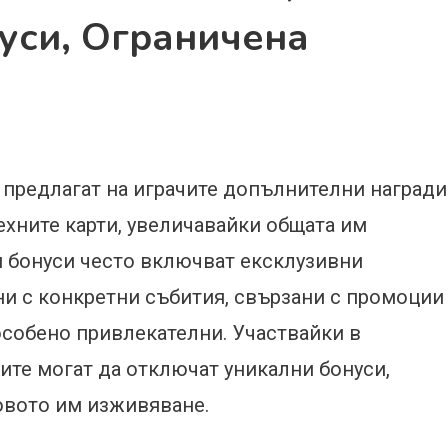
уси, Ограничена
x предлагат на играчите допълнителни награди
ехните карти, увеличавайки общата им
зи бонуси често включват ексклузивни
ани с конкретни събития, свързани с промоции
особено привлекателни. Участвайки в
те могат да отключат уникални бонуси,
овото им изживяване.