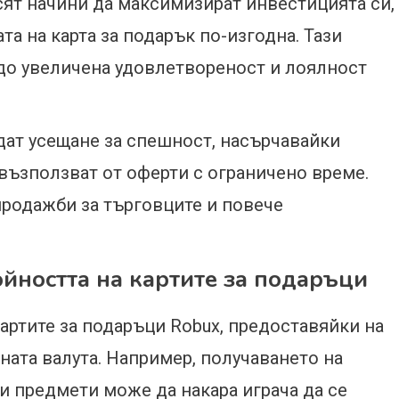
сят начини да максимизират инвестицията си,
та на карта за подарък по-изгодна. Тази
до увеличена удовлетвореност и лоялност
адат усещане за спешност, насърчавайки
е възползват от оферти с ограничено време.
родажби за търговците и повече
ойността на картите за подаръци
артите за подаръци Robux, предоставяйки на
ната валута. Например, получаването на
 предмети може да накара играча да се