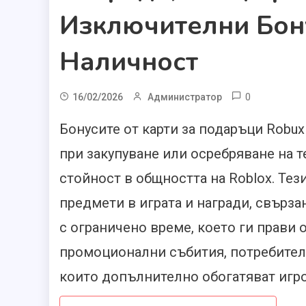
Изключителни Бон
Наличност
0
16/02/2026
Администратор
Бонусите от карти за подаръци Robu
при закупуване или осребряване на т
стойност в общността на Roblox. Те
предмети в играта и награди, свърз
с ограничено време, което ги прави 
промоционални събития, потребители
които допълнително обогатяват игр