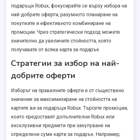
подаръци Robux, фокусирайте се върху избора на
най-добрите оферти, разумното планиране на
покупките и ефективното комбиниране на
промоции. Чрез стратегически подход можете
значително да увеличите стойността, която
получавате от всяка карта за подарък.
Стратегии за избор на най-
добрите оферти
Изборът на правилните оферти е от съществено
значение за максимизиране на стойността на
картите ви за подаръци Robux. Търсете промоции,
които предоставят допълнителни Robux или
ексклузивни предмети при закупуване на
определени суми карти за подарък. Например,