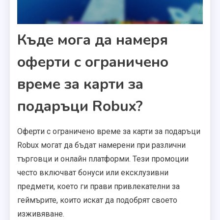
Къде мога да намеря
оферти с ограничено
време за карти за
подаръци Robux?
Оферти с ограничено време за карти за подаръци
Robux могат да бъдат намерени при различни
търговци и онлайн платформи. Тези промоции
често включват бонуси или ексклузивни
предмети, което ги прави привлекателни за
геймърите, които искат да подобрят своето
изживяване.