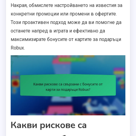
Накрая, обмислете настройването на известия за
конкретни промоции или промени в офертите.
Този проактивен подход може да ви помогне да
останете напред в играта и ефективно да
максимизирате бонусите от картите за подаръци
Robux.
Какви рискове са