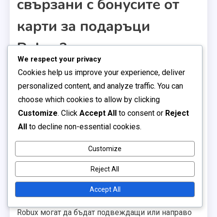
свързани с бонусите от
карти за подаръци
Robux?
We respect your privacy
Cookies help us improve your experience, deliver
Бонусите от карти за подаръци Robux могат да
personalized content, and analyze traffic. You can
предложат примамливи награди, но те също така
choose which cookies to allow by clicking
идват с няколко рискове, за които потребителите
Customize
. Click
Accept All
to consent or
Reject
трябва да са наясно. Те включват потенциални
All
to decline non-essential cookies.
измами, срокове на валидност и проблеми със
сигурността на акаунта, които могат да повлияят
Customize
на вашето игрово изживяване.
Reject All
Потенциални измами
Accept All
Много оферти за бонуси от карти за подаръци
Robux могат да бъдат подвеждащи или направо