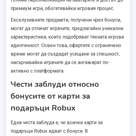
премиум игри, обогатявайки игровия процес.
Ексклузивните предмети, получени чрез бонуси,
могат да отличат играчите, предлагайки уникални
характеристики, които подобряват тяхната игрова
идентичност. Освен това, офертите с ограничено
време могат да създадат усещане за спешност,
насърчавайки играчите да се ангажират по-
активно с платформата.
Чести заблуди относно
бонусите от карти за
подаръци Robux
Една честа заблуда е, че всички карти за
подаръци Robux идват с бонуси. В