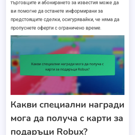
търговците и абонирането за известия може да
ви помогне да останете информирани за
предстоящите сделки, осигурявайки, че няма да
пропуснете оферти с ограничено време.
Какви специални награди
мога да получа с карти за
подаръци Robux?