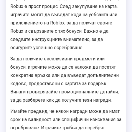
Robux е прост процес. След закупуване на карта,
играчите могат да въведат кода на уебсайта или
приложението на Roblox, за да получат своите
Robux и свързаните с тях бонуси. Важно е да
следвате инструкциите внимателно, за да
осигурите успешно осребряване.
За да получите ексклузивни предмети или
бонуси, играчите може да се наложи да посетят
конкретна връзка или да въведат допълнителни
кодове, предоставени с картата за подарък.
Винаги проверявайте промоционалните детайли,
за да разберете как да получите тези награди.
Имайте предвид, че някои награди може да имат
срок на валидност или специфични изисквания за
осребряване. Играчите трябва да осребрят