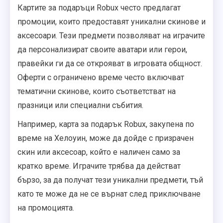
Картите за подаръци Robux често предлагат
промоции, които предоставят уникални скинове и
аксесоари. Тези предмети позволяват на играчите
да персонализират своите аватари или герои,
правейки ги да се открояват в игровата общност.
Оферти с ограничено време често включват
тематични скинове, които съответстват на
празници или специални събития.
Например, карта за подарък Robux, закупена по
време на Хелоуин, може да дойде с призрачен
скин или аксесоар, който е наличен само за
кратко време. Играчите трябва да действат
бързо, за да получат тези уникални предмети, тъй
като те може да не се върнат след приключване
на промоцията.