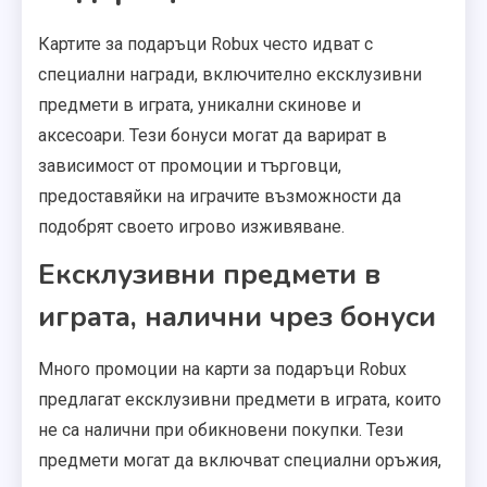
Картите за подаръци Robux често идват с
специални награди, включително ексклузивни
предмети в играта, уникални скинове и
аксесоари. Тези бонуси могат да варират в
зависимост от промоции и търговци,
предоставяйки на играчите възможности да
подобрят своето игрово изживяване.
Ексклузивни предмети в
играта, налични чрез бонуси
Много промоции на карти за подаръци Robux
предлагат ексклузивни предмети в играта, които
не са налични при обикновени покупки. Тези
предмети могат да включват специални оръжия,