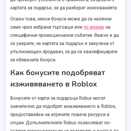
картата за подарък, за да разберат изискванията.
Освен това, някои бонуси може да са налични
само чрез избрани търговци или
по време
на
специфични промоционални събития. Важно е да
се уверите, че картата за подарък е закупена от
упълномощен продавач, за да се квалифицирате
за обявените бонуси.
Как бонусите подобряват
изживяването в Roblox
Бонусите от карти за подаръци Robux могат
значително да подобрят изживяването в Roblox,
предоставяйки на играчите повече ресурси и
опции. Допълнителните Robux позволяват по-
голяма персонализация на аватарите и достъп до