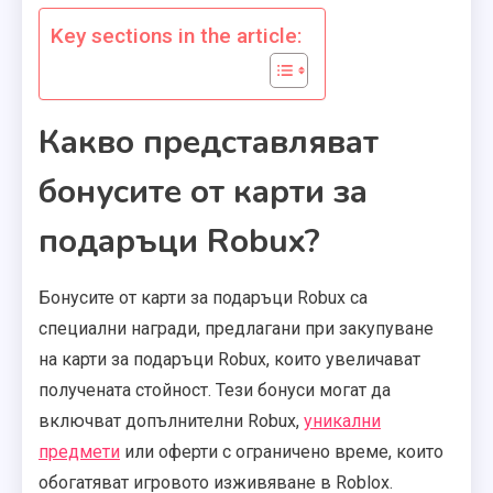
Key sections in the article:
Какво представляват
бонусите от карти за
подаръци Robux?
Бонусите от карти за подаръци Robux са
специални награди, предлагани при закупуване
на карти за подаръци Robux, които увеличават
получената стойност. Тези бонуси могат да
включват допълнителни Robux,
уникални
предмети
или оферти с ограничено време, които
обогатяват игровото изживяване в Roblox.