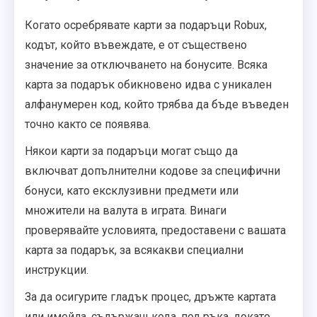
Когато осребрявате карти за подаръци Robux,
кодът, който въвеждате, е от съществено
значение за отключването на бонусите. Всяка
карта за подарък обикновено идва с уникален
алфанумерен код, който трябва да бъде въведен
точно както се появява.
Някои карти за подаръци могат също да
включват допълнителни кодове за специфични
бонуси, като ексклузивни предмети или
множители на валута в играта. Винаги
проверявайте условията, предоставени с вашата
карта за подарък, за всякакви специални
инструкции.
За да осигурите гладък процес, дръжте картата
или имейла, съдържащ кода, под ръка, докато