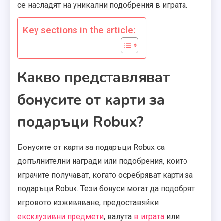
се насладят на уникални подобрения в играта.
Key sections in the article:
Какво представляват
бонусите от карти за
подаръци Robux?
Бонусите от карти за подаръци Robux са
допълнителни награди или подобрения, които
играчите получават, когато осребряват карти за
подаръци Robux. Тези бонуси могат да подобрят
игровото изживяване, предоставяйки
ексклузивни предмети
, валута
в играта
или