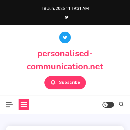
Skip
18 Jun, 2026
11:19:33 AM
to
content
personalised-
communication.net
Subscribe