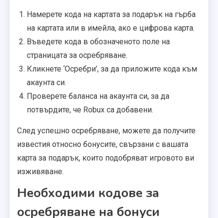
Намерете кода на картата за подарък на гърба
на картата или в имейла, ако е цифрова карта.
Въведете кода в обозначеното поле на
страницата за осребряване.
Кликнете ‘Осребри’, за да приложите кода към
акаунта си.
Проверете баланса на акаунта си, за да
потвърдите, че Robux са добавени.
След успешно осребряване, можете да получите
известия относно бонусите, свързани с вашата
карта за подарък, които подобряват игровото ви
изживяване.
Необходими кодове за
осребряване на бонуси