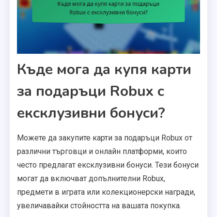
Къде мога да купя карти
за подаръци Robux с
ексклузивни бонуси?
Можете да закупите карти за подаръци Robux от
различни търговци и онлайн платформи, които
често предлагат ексклузивни бонуси. Тези бонуси
могат да включват допълнителни Robux,
предмети в играта или колекционерски награди,
увеличавайки стойността на вашата покупка.