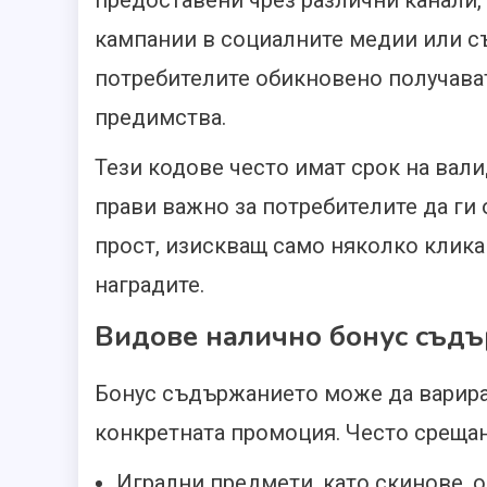
предоставени чрез различни канали
кампании в социалните медии или съ
потребителите обикновено получава
предимства.
Тези кодове често имат срок на вали
прави важно за потребителите да ги
прост, изискващ само няколко клика 
наградите.
Видове налично бонус съд
Бонус съдържанието може да варира
конкретната промоция. Често среща
Игрални предмети, като скинове, 