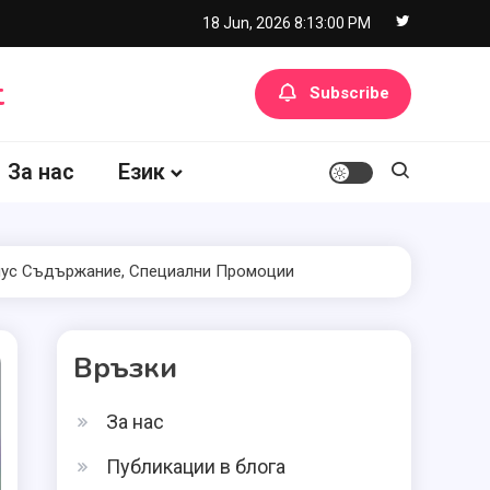
18 Jun, 2026
8:13:01 PM
t
Subscribe
За нас
Език
онус Съдържание, Специални Промоции
Връзки
За нас
Публикации в блога