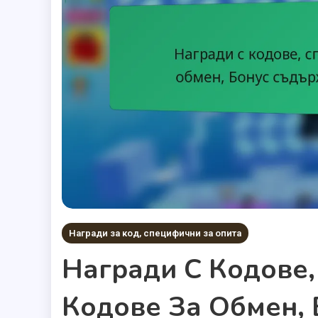
Награди за код, специфични за опита
Награди С Кодове,
Кодове За Обмен,