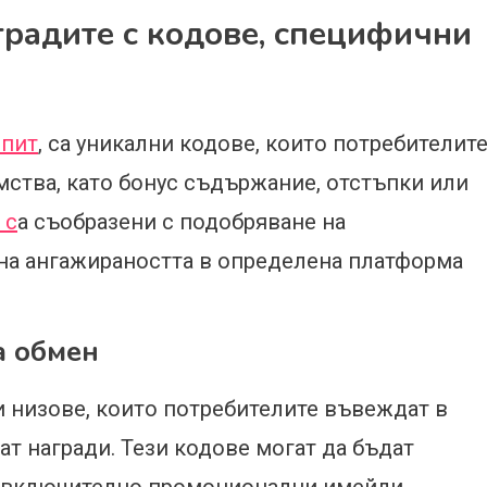
градите с кодове, специфични
опит
, са уникални кодове, които потребителит
мства, като бонус съдържание, отстъпки или
 с
а съобразени с подобряване на
 на ангажираността в определена платформа
а обмен
 низове, които потребителите въвеждат в
т награди. Тези кодове могат да бъдат