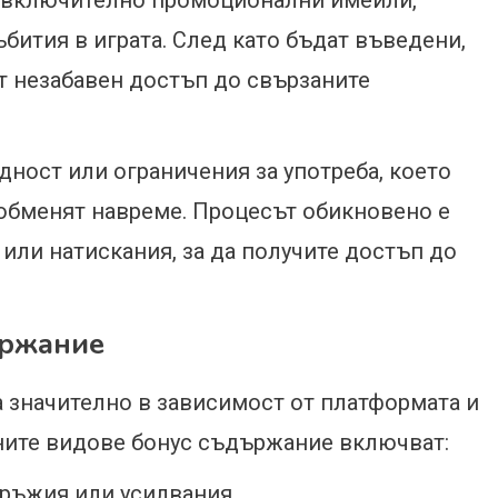
, включително промоционални имейли,
бития в играта. След като бъдат въведени,
т незабавен достъп до свързаните
дност или ограничения за употреба, което
 обменят навреме. Процесът обикновено е
или натискания, за да получите достъп до
ържание
 значително в зависимост от платформата и
ните видове бонус съдържание включват:
оръжия или усилвания