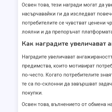
Освен това, тези награди могат да у
насърчавайки ги да изследват повеч
потребителите се чувстват ценени чр
лоялни и да препоръчат платформата
Как наградите увеличават 
Наградите увеличават ангажираностт
предимства, които мотивират потре
по-често. Когато потребителите знаят
те са по-склонни да завършват задач
покупки.
Освен това, вълнението от обмена н