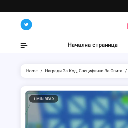
Skip
to
content
Начална страница
Home
Награди За Код, Специфични За Опита
1 MIN READ