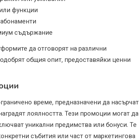
 или функции
 абонаменти
емиум съдържание
тформите да отговорят на различни
подобрят общия опит, предоставяйки ценни
моции
граничено време, предназначени да насърчат
наградят лоялността. Тези промоции могат да
ключват уникални предимства или бонуси. Те
конкретни събития или част от маркетингова