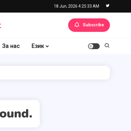
18 Jun, 2026
4:25:33 AM
t
Subscribe
За нас
Език
found.