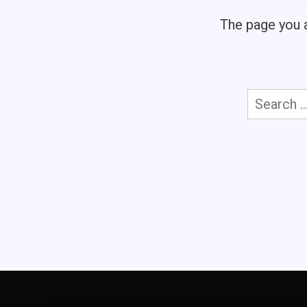
The page you a
Search
for: